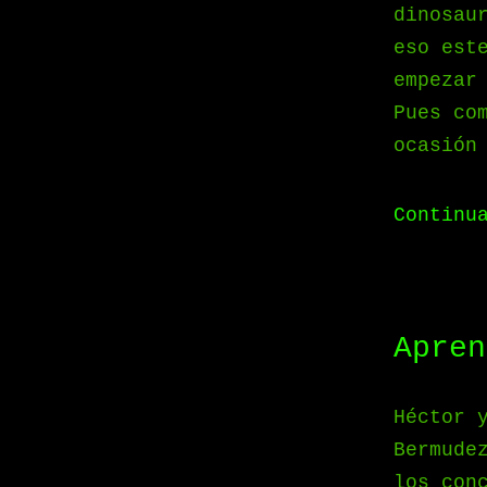
dinosau
eso est
empezar
Pues co
ocasión
Continu
Apren
Héctor 
Bermude
los con