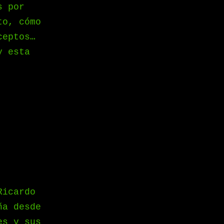
s por
to, cómo
ceptos…
y esta
Ricardo
ña desde
es y sus