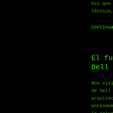
Así que
técnico
Continu
El fu
Dell 
Nos vis
de Dell
arquite
entende