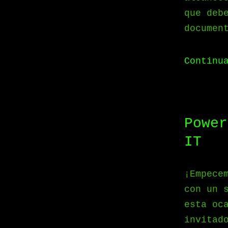
que deb
documen
Continu
Power
IT
¡Empece
con un 
esta oc
invitad