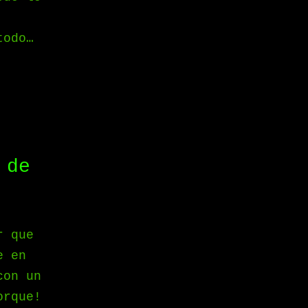
todo…
 de
r que
e en
con un
orque!