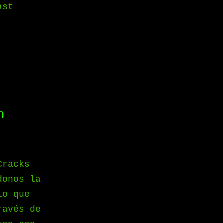
ast
n
Cracks
donos la
lo que
ravés de