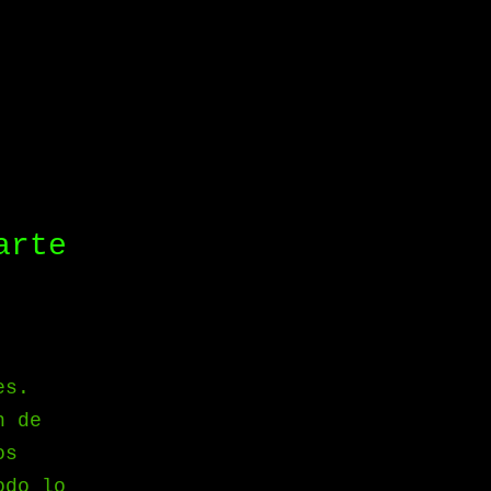
arte
es.
n de
os
odo lo