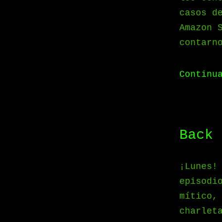
casos d
Amazon 
contarn
Continu
Back 
¡Lunes!
episodi
mítico,
charlet