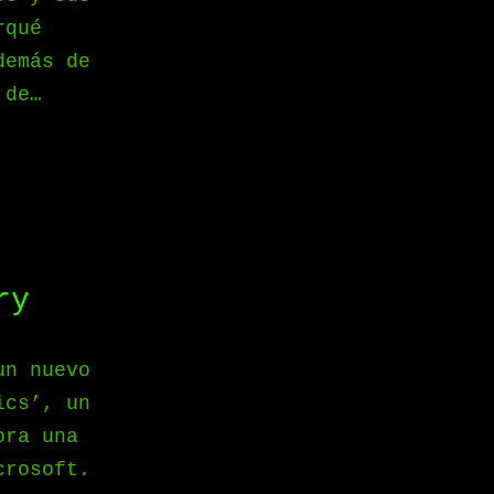
rqué
demás de
 de…
ry
un nuevo
ics’, un
ora una
crosoft.