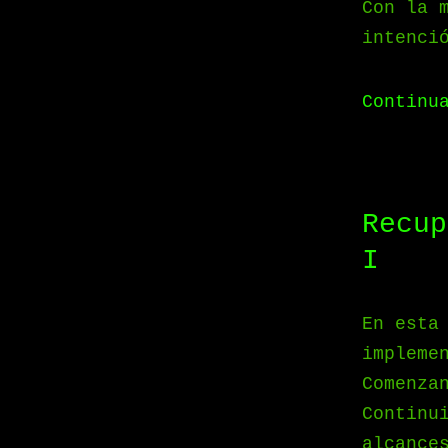
Con la 
intenci
Continu
Recup
I
En esta
impleme
Comenza
Continu
alcance