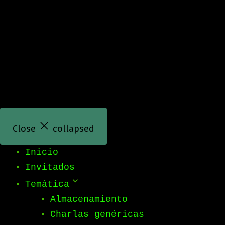
Saltar
al
contenido
Close
collapsed
Inicio
Invitados
Temática
Almacenamiento
Charlas genéricas