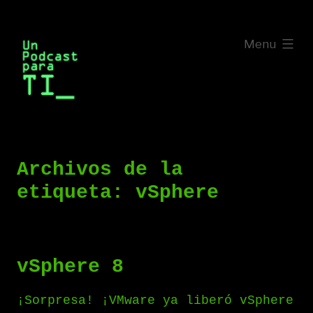
Saltar
al
expanded
Menu
contenido
Archivos de la
etiqueta:
vSphere
vSphere 8
¡Sorpresa! ¡VMware ya liberó vSphere