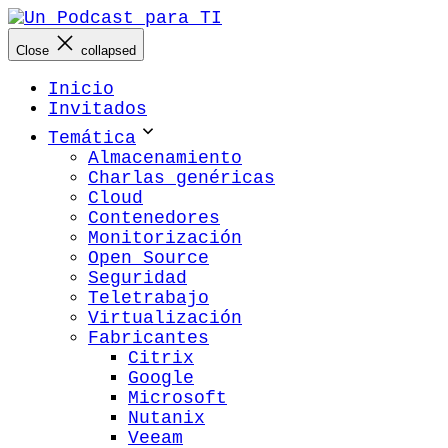
Saltar
al
Close
collapsed
contenido
Inicio
Invitados
Temática
Almacenamiento
Charlas genéricas
Cloud
Contenedores
Monitorización
Open Source
Seguridad
Teletrabajo
Virtualización
Fabricantes
Citrix
Google
Microsoft
Nutanix
Veeam